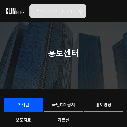
홍보센터
게시판
국민DR 공지
홍보영상
보도자료
자료실