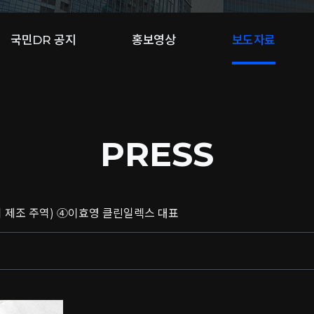
국민DR 공지
홍보영상
보도자료
PRESS
기 제조 주역) ④이효영 클린일렉스 대표